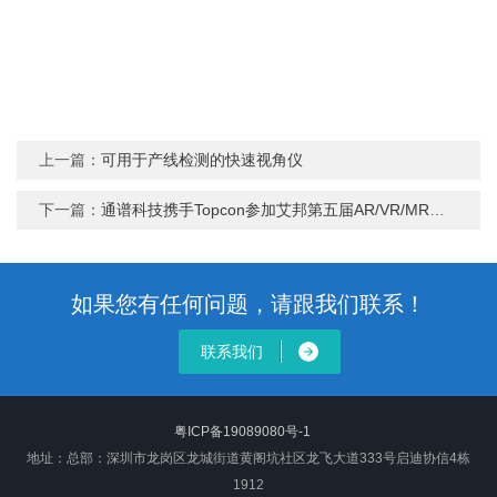
上一篇：
可用于产线检测的快速视角仪
下一篇：
通谱科技携手Topcon参加艾邦第五届AR/VR/MR产业论坛
如果您有任何问题，请跟我们联系！
联系我们
粤ICP备19089080号-1
地址：总部：深圳市龙岗区龙城街道黄阁坑社区龙飞大道333号启迪协信4栋
1912